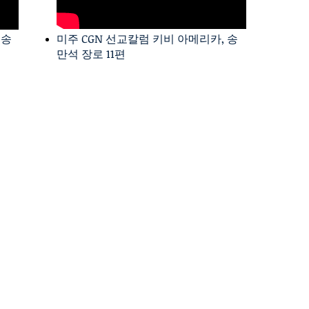
 송
미주 CGN 선교칼럼 키비 아메리카, 송
만석 장로 11편