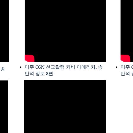
미주 CGN 선교칼럼 키비 아메리카, 송
미주 
 송
만석 장로 8편
만석 