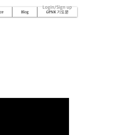
Login/Sign up
ce
Blog
GPNK 기도문